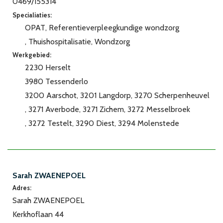
0469/155314
Specialiaties:
OPAT
Referentieverpleegkundige wondzorg
Thuishospitalisatie
Wondzorg
Werkgebied:
2230 Herselt
3980 Tessenderlo
3200 Aarschot
3201 Langdorp
3270 Scherpenheuvel
3271 Averbode
3271 Zichem
3272 Messelbroek
3272 Testelt
3290 Diest
3294 Molenstede
Sarah ZWAENEPOEL
Adres:
Sarah ZWAENEPOEL
Kerkhoflaan 44