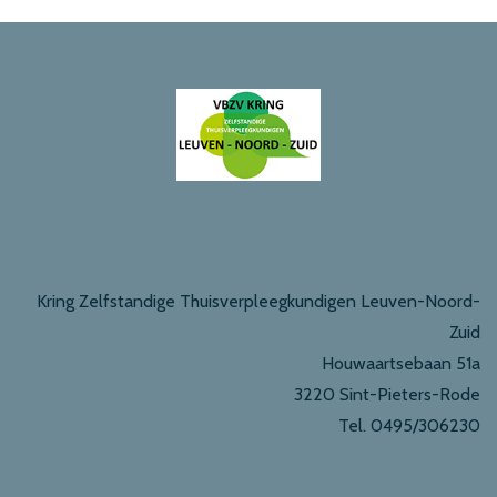
Kring Zelfstandige Thuisverpleegkundigen Leuven-Noord-
Zuid
Houwaartsebaan 51a
3220 Sint-Pieters-Rode
Tel. 0495/306230